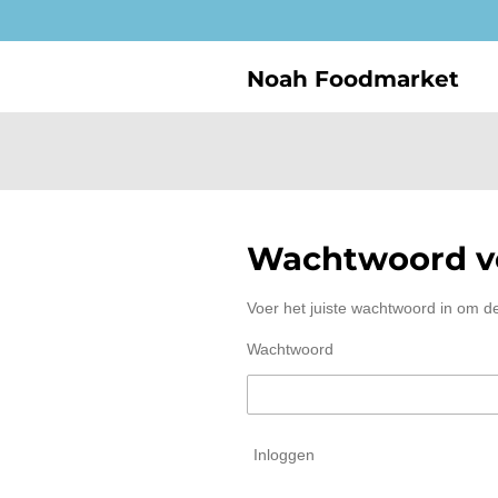
Ga
direct
naar
Noah Foodmarket
de
hoofdinhoud
Wachtwoord ve
Voer het juiste wachtwoord in om d
Wachtwoord
Inloggen