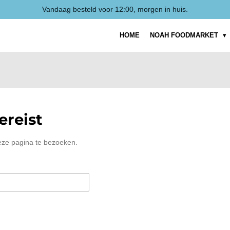
Vandaag besteld voor 12:00, morgen in huis.
HOME
NOAH FOODMARKET
reist
eze pagina te bezoeken.