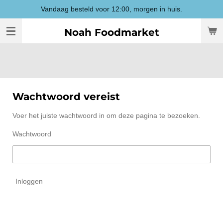
Vandaag besteld voor 12:00, morgen in huis.
Ga
direct
Noah Foodmarket
naar
de
hoofdinhoud
Wachtwoord vereist
Voer het juiste wachtwoord in om deze pagina te bezoeken.
Wachtwoord
Inloggen