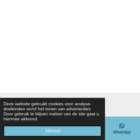
© 2021 - 2026 Noah Foodmarket
Deze website gebruikt cookies voor analyse-
doeleinden en/of het tonen van advertenties.
Powered by
JouwWeb
Door gebruik te blijven maken van de site gaat u
hiermee akkoord.
Akkoord
E-mailadres
Telefoonnummer
Kaart
WhatsApp