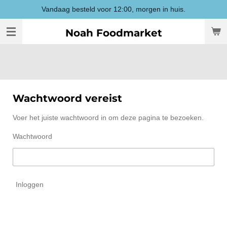
Vandaag besteld voor 12:00, morgen in huis.
Ga
direct
Noah Foodmarket
naar
de
hoofdinhoud
Wachtwoord vereist
Voer het juiste wachtwoord in om deze pagina te bezoeken.
Wachtwoord
Inloggen