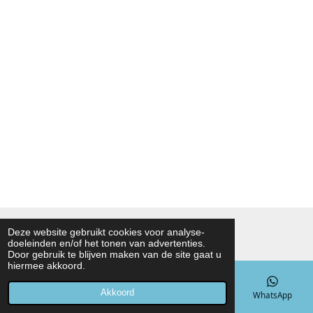
© 2021 - 2026 Noah Foodmarket
Deze website gebruikt cookies voor analyse-
doeleinden en/of het tonen van advertenties.
Powered by
JouwWeb
Door gebruik te blijven maken van de site gaat u
hiermee akkoord.
Akkoord
E-mailadres
Telefoonnummer
Kaart
WhatsApp