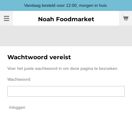
Vandaag besteld voor 12:00, morgen in huis.
Ga
direct
Noah Foodmarket
naar
de
hoofdinhoud
Wachtwoord vereist
Voer het juiste wachtwoord in om deze pagina te bezoeken.
Wachtwoord
Inloggen