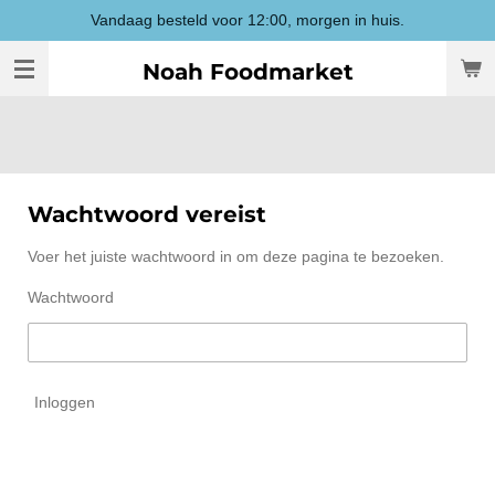
Vandaag besteld voor 12:00, morgen in huis.
Ga
direct
Noah Foodmarket
naar
de
hoofdinhoud
Wachtwoord vereist
Voer het juiste wachtwoord in om deze pagina te bezoeken.
Wachtwoord
Inloggen