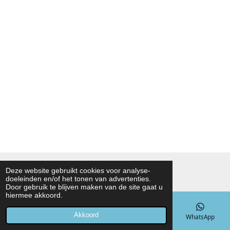
© 2021 - 2026 Noah Foodmarket
Deze website gebruikt cookies voor analyse-
doeleinden en/of het tonen van advertenties.
Powered by
JouwWeb
Door gebruik te blijven maken van de site gaat u
hiermee akkoord.
Akkoord
E-mailadres
Telefoonnummer
Kaart
WhatsApp