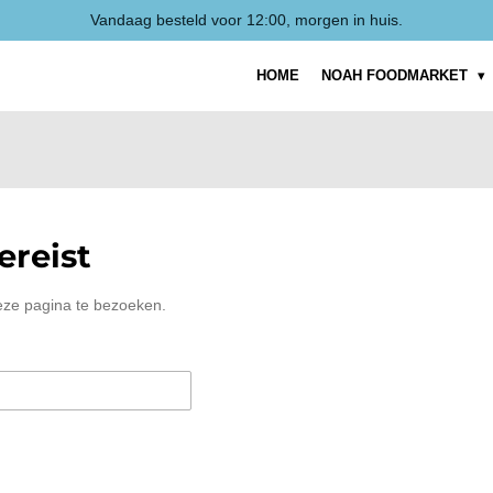
Vandaag besteld voor 12:00, morgen in huis.
HOME
NOAH FOODMARKET
reist
eze pagina te bezoeken.