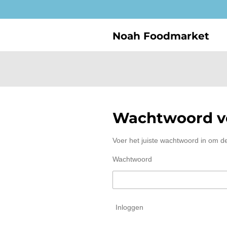
Ga
direct
naar
Noah Foodmarket
de
hoofdinhoud
Wachtwoord ve
Voer het juiste wachtwoord in om d
Wachtwoord
Inloggen