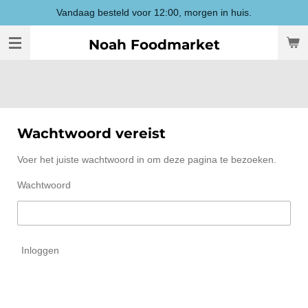
Vandaag besteld voor 12:00, morgen in huis.
Ga
direct
Noah Foodmarket
naar
de
hoofdinhoud
Wachtwoord vereist
Voer het juiste wachtwoord in om deze pagina te bezoeken.
Wachtwoord
Inloggen