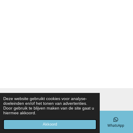
© 2021 - 2026 Noah Foodmarket
Deze website gebruikt cookies voor analyse-
doeleinden en/of het tonen van advertenties.
Powered by
JouwWeb
Door gebruik te blijven maken van de site gaat u
hiermee akkoord.
Akkoord
E-mailadres
Telefoonnummer
Kaart
WhatsApp