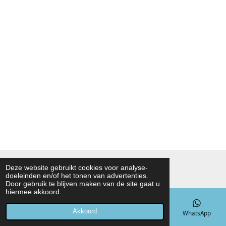
© 2021 - 2026 Noah Foodmarket
Deze website gebruikt cookies voor analyse-
doeleinden en/of het tonen van advertenties.
Powered by
JouwWeb
Door gebruik te blijven maken van de site gaat u
hiermee akkoord.
Akkoord
E-mailadres
Telefoonnummer
Kaart
WhatsApp