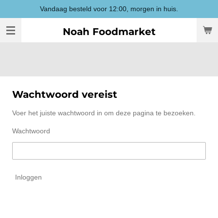
Vandaag besteld voor 12:00, morgen in huis.
Ga
direct
Noah Foodmarket
naar
de
hoofdinhoud
Wachtwoord vereist
Voer het juiste wachtwoord in om deze pagina te bezoeken.
Wachtwoord
Inloggen