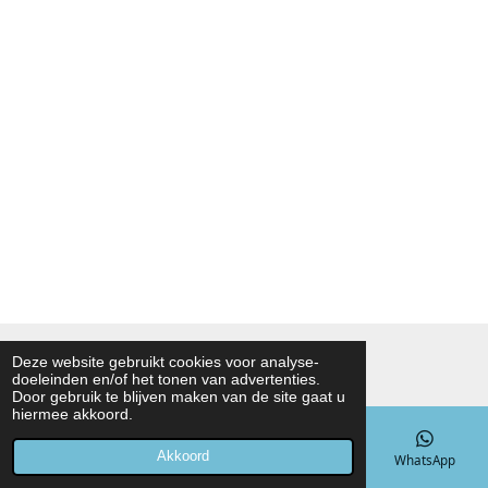
© 2021 - 2026 Noah Foodmarket
Deze website gebruikt cookies voor analyse-
doeleinden en/of het tonen van advertenties.
Powered by
JouwWeb
Door gebruik te blijven maken van de site gaat u
hiermee akkoord.
Akkoord
E-mailadres
Telefoonnummer
Kaart
WhatsApp