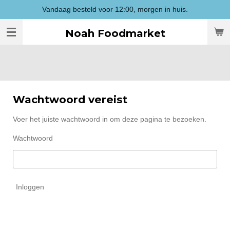
Vandaag besteld voor 12:00, morgen in huis.
Ga
direct
Noah Foodmarket
naar
de
hoofdinhoud
Wachtwoord vereist
Voer het juiste wachtwoord in om deze pagina te bezoeken.
Wachtwoord
Inloggen