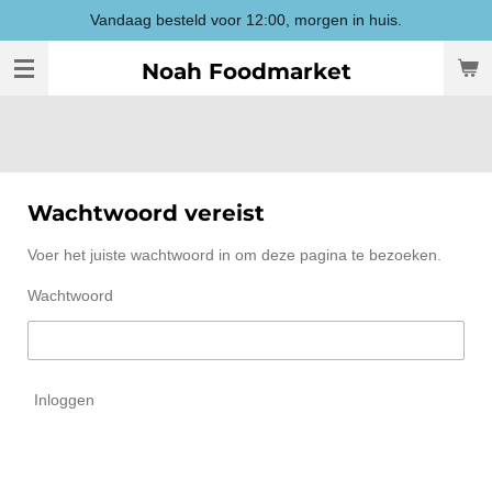
Vandaag besteld voor 12:00, morgen in huis.
Ga
direct
Noah Foodmarket
naar
de
hoofdinhoud
Wachtwoord vereist
Voer het juiste wachtwoord in om deze pagina te bezoeken.
Wachtwoord
Inloggen