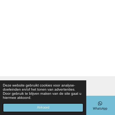
© 2021 - 2026 Noah Foodmarket
Deze website gebruikt cookies voor analyse-
doeleinden en/of het tonen van advertenties.
Powered by
JouwWeb
Door gebruik te blijven maken van de site gaat u
hiermee akkoord.
Akkoord
E-mailadres
Telefoonnummer
Kaart
WhatsApp