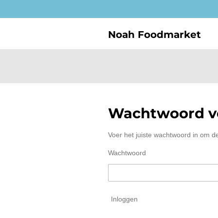
Ga
direct
naar
Noah Foodmarket
de
hoofdinhoud
Wachtwoord ve
Voer het juiste wachtwoord in om d
Wachtwoord
Inloggen