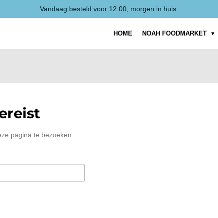
Vandaag besteld voor 12:00, morgen in huis.
HOME
NOAH FOODMARKET
reist
eze pagina te bezoeken.