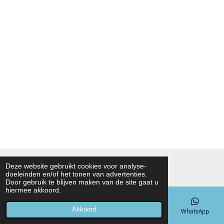
© 2021 - 2026 Noah Foodmarket
Deze website gebruikt cookies voor analyse-
doeleinden en/of het tonen van advertenties.
Powered by
JouwWeb
Door gebruik te blijven maken van de site gaat u
hiermee akkoord.
Akkoord
E-mailadres
Telefoonnummer
Kaart
WhatsApp