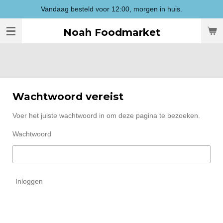
Vandaag besteld voor 12:00, morgen in huis.
Ga
direct
Noah Foodmarket
naar
de
hoofdinhoud
Wachtwoord vereist
Voer het juiste wachtwoord in om deze pagina te bezoeken.
Wachtwoord
Inloggen