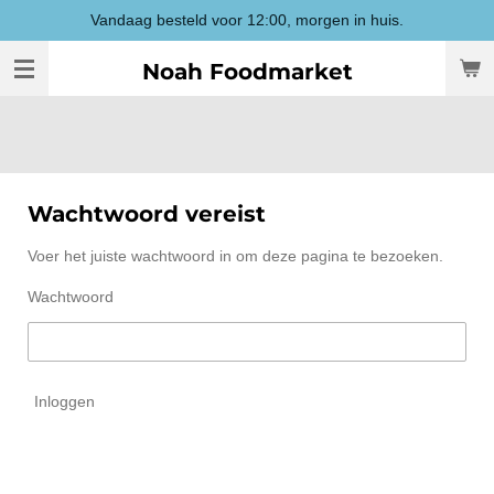
Vandaag besteld voor 12:00, morgen in huis.
Ga
direct
Noah Foodmarket
naar
de
hoofdinhoud
Wachtwoord vereist
Voer het juiste wachtwoord in om deze pagina te bezoeken.
Wachtwoord
Inloggen