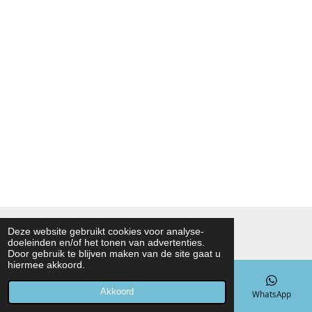
© 2021 - 2026 Noah Foodmarket
Deze website gebruikt cookies voor analyse-
doeleinden en/of het tonen van advertenties.
Powered by
JouwWeb
Door gebruik te blijven maken van de site gaat u
hiermee akkoord.
Akkoord
E-mailadres
Telefoonnummer
Kaart
WhatsApp