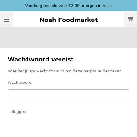
Vandaag besteld voor 12:00, morgen in huis.
Ga
direct
Noah Foodmarket
naar
de
hoofdinhoud
Wachtwoord vereist
Voer het juiste wachtwoord in om deze pagina te bezoeken.
Wachtwoord
Inloggen