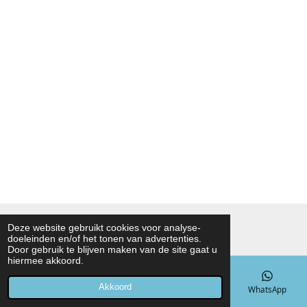
© 2021 - 2026 Noah Foodmarket
Deze website gebruikt cookies voor analyse-
doeleinden en/of het tonen van advertenties.
Powered by
JouwWeb
Door gebruik te blijven maken van de site gaat u
hiermee akkoord.
Akkoord
E-mailadres
Telefoonnummer
Kaart
WhatsApp