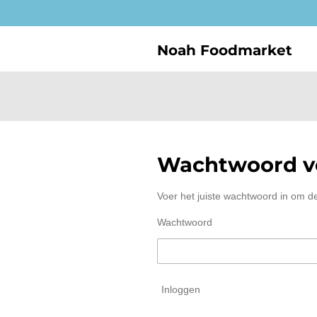
Ga
direct
naar
Noah Foodmarket
de
hoofdinhoud
Wachtwoord ve
Voer het juiste wachtwoord in om d
Wachtwoord
Inloggen