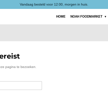
Vandaag besteld voor 12:00, morgen in huis.
HOME
NOAH FOODMARKET
reist
eze pagina te bezoeken.