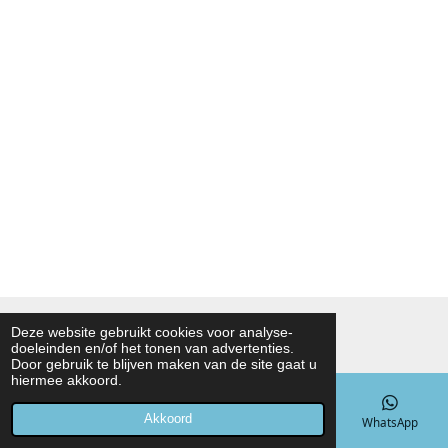
© 2021 - 2026 Noah Foodmarket
Deze website gebruikt cookies voor analyse-
doeleinden en/of het tonen van advertenties.
Powered by
JouwWeb
Door gebruik te blijven maken van de site gaat u
hiermee akkoord.
Akkoord
E-mailadres
Telefoonnummer
Kaart
WhatsApp