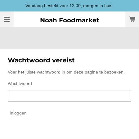
Vandaag besteld voor 12:00, morgen in huis.
Ga
direct
Noah Foodmarket
naar
de
hoofdinhoud
Wachtwoord vereist
Voer het juiste wachtwoord in om deze pagina te bezoeken.
Wachtwoord
Inloggen