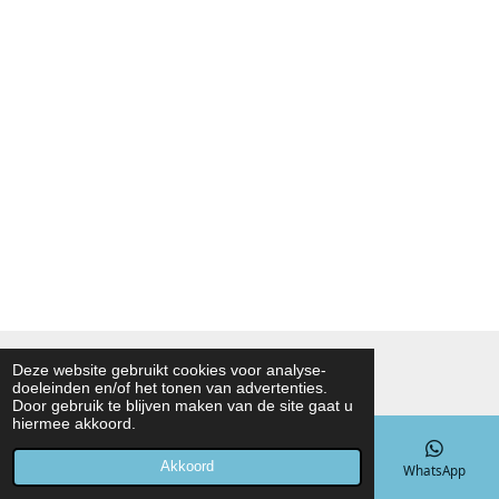
© 2021 - 2026 Noah Foodmarket
Deze website gebruikt cookies voor analyse-
doeleinden en/of het tonen van advertenties.
Powered by
JouwWeb
Door gebruik te blijven maken van de site gaat u
hiermee akkoord.
Akkoord
E-mailadres
Telefoonnummer
Kaart
WhatsApp