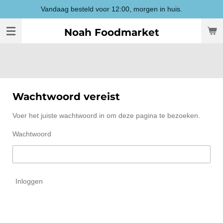
Vandaag besteld voor 12:00, morgen in huis.
Ga
direct
Noah Foodmarket
naar
de
hoofdinhoud
Wachtwoord vereist
Voer het juiste wachtwoord in om deze pagina te bezoeken.
Wachtwoord
Inloggen